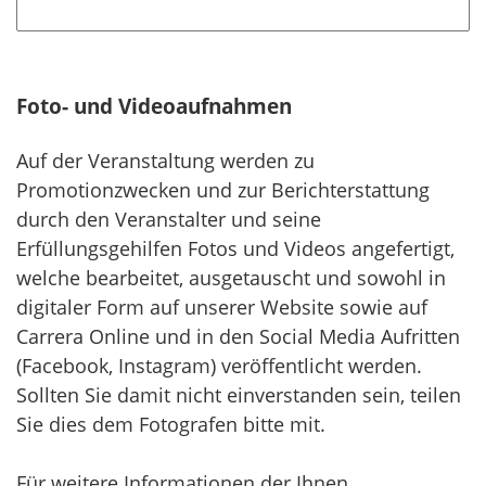
l
i
c
h
Foto- und Videoaufnahmen
t
f
Auf der Veranstaltung werden zu
e
Promotionzwecken und zur Berichterstattung
l
durch den Veranstalter und seine
d
Erfüllungsgehilfen Fotos und Videos angefertigt,
welche bearbeitet, ausgetauscht und sowohl in
digitaler Form auf unserer Website sowie auf
Carrera Online und in den Social Media Aufritten
(Facebook, Instagram) veröffentlicht werden.
Sollten Sie damit nicht einverstanden sein, teilen
Sie dies dem Fotografen bitte mit.
Für weitere Informationen der Ihnen