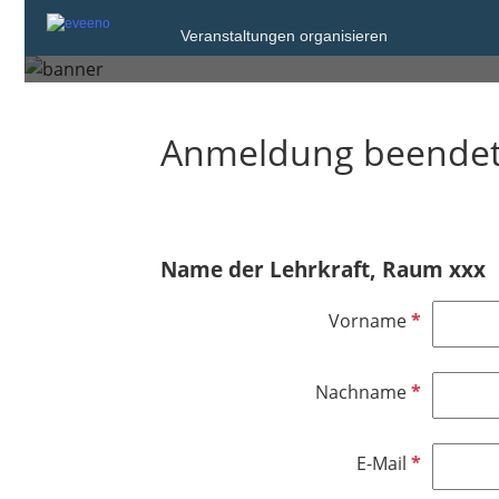
Donnerstag, 26. Feb. 2026
Veranstaltungen organisieren
Denzlingen
Anmeldung beende
Name der Lehrkraft, Raum xxx
P
Vorname
f
l
P
Nachname
i
f
c
l
h
P
E-Mail
i
t
f
c