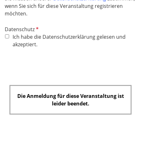
wenn Sie sich für diese Veranstaltung registrieren
möchten.
P
Datenschutz
f
Ich habe die Datenschutzerklärung gelesen und
l
akzeptiert.
i
c
h
t
f
e
Die Anmeldung für diese Veranstaltung ist
l
leider beendet.
d