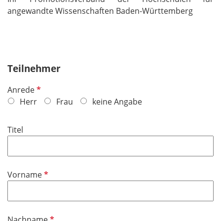
angewandte Wissenschaften Baden-Württemberg
Teilnehmer
P
Anrede
f
Herr
Frau
keine Angabe
l
i
Titel
c
h
t
f
P
Vorname
e
f
l
l
d
i
P
Nachname