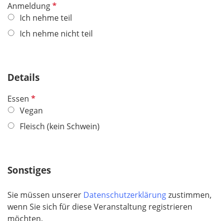
P
Anmeldung
f
f
Ich nehme teil
e
l
l
Ich nehme nicht teil
i
d
c
h
Details
t
f
P
Essen
e
f
Vegan
l
l
d
Fleisch (kein Schwein)
i
c
h
Sonstiges
t
f
e
Sie müssen unserer
Datenschutzerklärung
zustimmen,
l
wenn Sie sich für diese Veranstaltung registrieren
d
möchten.