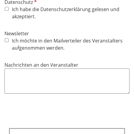
P
Datenschutz
f
Ich habe die Datenschutzerklärung gelesen und
l
akzeptiert.
i
c
Newsletter
h
Ich möchte in den Mailverteiler des Veranstalters
t
aufgenommen werden.
f
e
Nachrichten an den Veranstalter
l
d