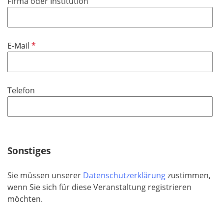
Firma oder Institution
c
e
h
l
t
d
f
P
E-Mail
e
f
l
l
d
i
Telefon
c
h
t
f
e
Sonstiges
l
d
Sie müssen unserer
Datenschutzerklärung
zustimmen,
wenn Sie sich für diese Veranstaltung registrieren
möchten.