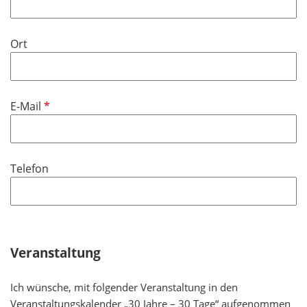
l
d
Ort
P
E-Mail
f
l
i
Telefon
c
h
t
f
e
Veranstaltung
l
d
Ich wünsche, mit folgender Veranstaltung in den
Veranstaltungskalender „30 Jahre – 30 Tage“ aufgenommen