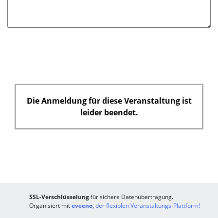
f
e
l
d
Die Anmeldung für diese Veranstaltung ist
leider beendet.
SSL-Verschlüsselung
für sichere Datenübertragung.
Organisiert mit
eveeno
, der flexiblen Veranstaltungs-Plattform!