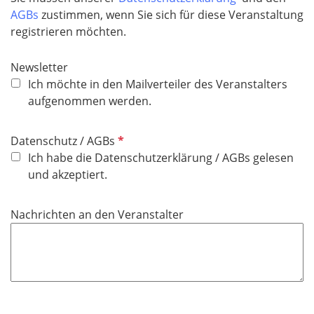
e
AGBs
zustimmen, wenn Sie sich für diese Veranstaltung
l
registrieren möchten.
d
Newsletter
Ich möchte in den Mailverteiler des Veranstalters
aufgenommen werden.
P
Datenschutz / AGBs
f
Ich habe die Datenschutzerklärung / AGBs gelesen
l
und akzeptiert.
i
c
Nachrichten an den Veranstalter
h
t
f
e
l
d