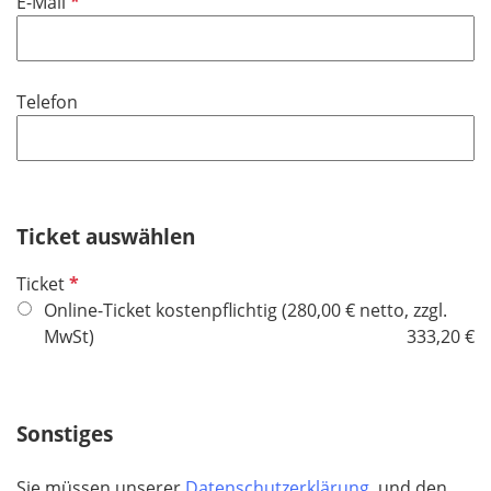
P
E-Mail
e
f
l
l
d
i
Telefon
c
h
t
f
e
Ticket auswählen
l
d
P
Ticket
f
Online-Ticket kostenpflichtig (280,00 € netto, zzgl.
l
MwSt)
333,20 €
i
c
h
Sonstiges
t
f
Sie müssen unserer
Datenschutzerklärung
und den