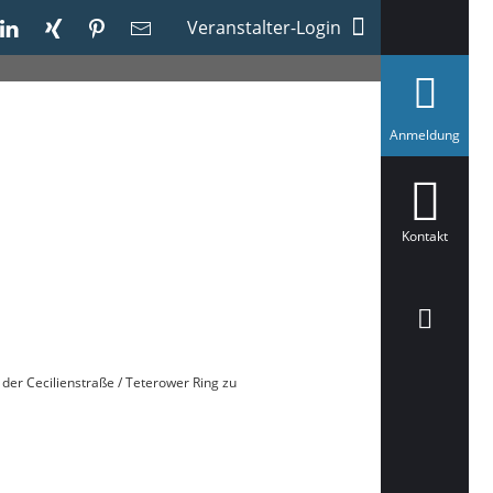
Veranstalter-Login
a
Anmeldung
u
s
g
e
w
ä
Kontakt
h
l
t
er Cecilienstraße / Teterower Ring zu