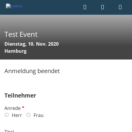
Test Event
Dienstag, 10. Nov. 2020
Hamburg
Anmeldung beendet
Teilnehmer
P
Anrede
f
Herr
Frau
l
i
Titel