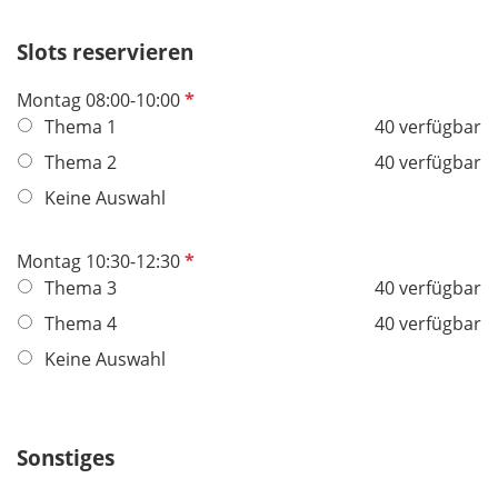
Slots reservieren
P
Montag 08:00-10:00
f
Thema 1
40 verfügbar
l
Thema 2
40 verfügbar
i
Keine Auswahl
c
h
t
P
Montag 10:30-12:30
f
f
Thema 3
40 verfügbar
e
l
Thema 4
40 verfügbar
l
i
Keine Auswahl
d
c
h
t
f
Sonstiges
e