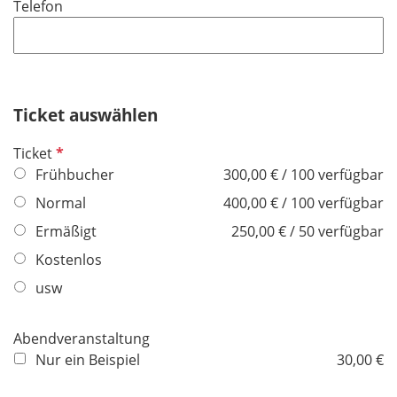
Telefon
c
h
t
f
e
Ticket auswählen
l
d
P
Ticket
f
Frühbucher
300,00 € / 100 verfügbar
l
Normal
400,00 € / 100 verfügbar
i
Ermäßigt
250,00 € / 50 verfügbar
c
h
Kostenlos
t
usw
f
e
Abendveranstaltung
l
Nur ein Beispiel
30,00 €
d