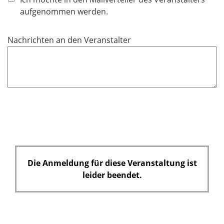
t
aufgenommen werden.
f
e
Nachrichten an den Veranstalter
l
d
Die Anmeldung für diese Veranstaltung ist
leider beendet.