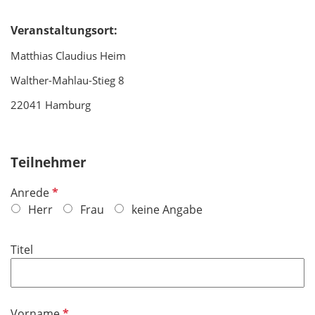
Veranstaltungsort:
Matthias Claudius Heim
Walther-Mahlau-Stieg 8
22041 Hamburg
Teilnehmer
P
Anrede
f
Herr
Frau
keine Angabe
l
i
Titel
c
h
t
f
P
Vorname