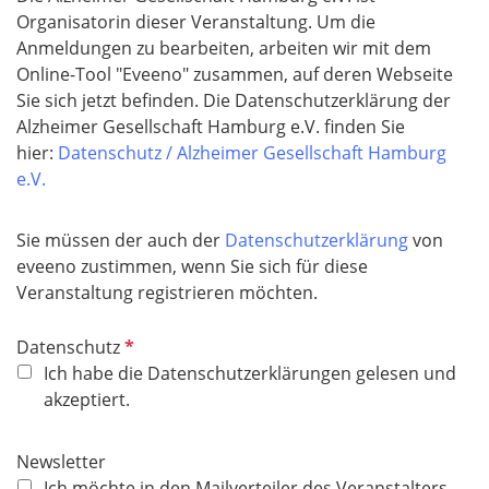
e
Organisatorin dieser Veranstaltung. Um die
l
Anmeldungen zu bearbeiten, arbeiten wir mit dem
d
Online-Tool "Eveeno" zusammen, auf deren Webseite
Sie sich jetzt befinden. Die Datenschutzerklärung der
Alzheimer Gesellschaft Hamburg e.V. finden Sie
hier:
Datenschutz / Alzheimer Gesellschaft Hamburg
e.V.
Sie müssen der auch der
Datenschutzerklärung
von
eveeno zustimmen, wenn Sie sich für diese
Veranstaltung registrieren möchten.
P
Datenschutz
f
Ich habe die Datenschutzerklärungen gelesen und
l
akzeptiert.
i
c
Newsletter
h
Ich möchte in den Mailverteiler des Veranstalters