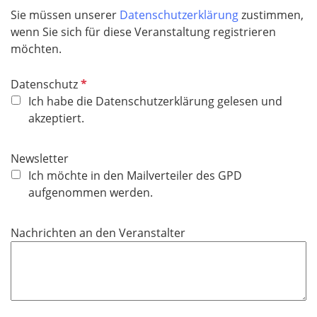
Sie müssen unserer
Datenschutzerklärung
zustimmen,
wenn Sie sich für diese Veranstaltung registrieren
möchten.
P
Datenschutz
f
Ich habe die Datenschutzerklärung gelesen und
l
akzeptiert.
i
c
Newsletter
h
Ich möchte in den Mailverteiler des GPD
t
aufgenommen werden.
f
e
Nachrichten an den Veranstalter
l
d