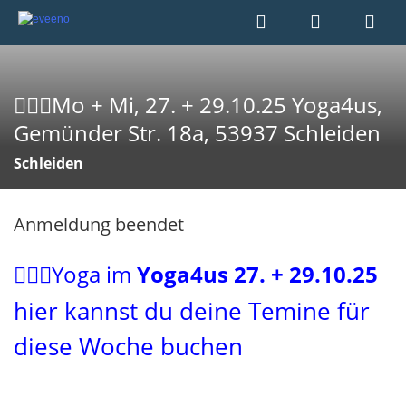
🧘🏻‍♀️Mo + Mi, 27. + 29.10.25 Yoga4us,
Gemünder Str. 18a, 53937 Schleiden
Schleiden
Anmeldung beendet
🧘🏻‍♀️Yoga im
Yoga4us 27. + 29.10.25
hier kannst du deine Temine für
diese Woche buchen