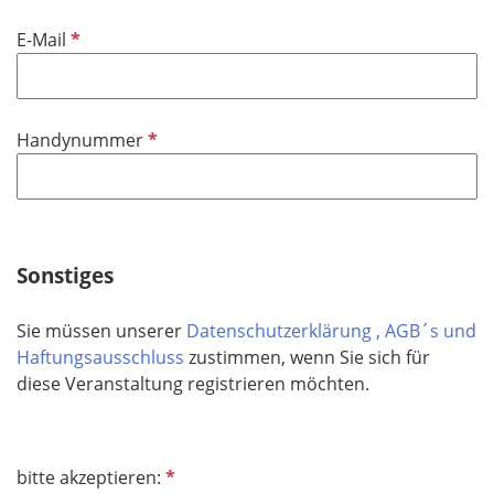
d
i
f
P
E-Mail
c
e
f
h
l
l
t
d
i
f
P
Handynummer
c
e
f
h
l
l
t
d
i
f
c
e
h
Sonstiges
l
t
d
f
Sie müssen unserer
Datenschutzerklärung
, AGB´s und
e
Haftungsausschluss
zustimmen, wenn Sie sich für
l
diese Veranstaltung registrieren möchten.
d
P
bitte akzeptieren: