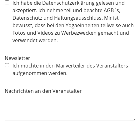
f
Ich habe die Datenschutzerklärung gelesen und
l
akzeptiert. Ich nehme teil und beachte AGB´s,
i
Datenschutz und Haftungsausschluss. Mir ist
c
bewusst, dass bei den Yogaeinheiten teilweise auch
h
Fotos und Videos zu Werbezwecken gemacht und
t
verwendet werden.
f
e
Newsletter
l
Ich möchte in den Mailverteiler des Veranstalters
d
aufgenommen werden.
Nachrichten an den Veranstalter