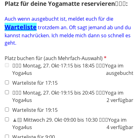
Platz für deine Yogamatte reservieren🧘🏻‍♀️:
Auch wenn ausgebucht ist, meldet euch für die
Warteliste
trotzdem an. Oft sagt jemand ab und du
kannst nachrücken. Ich melde mich dann so schnell es
geht.
P
Platz buchen für (auch Mehrfach-Auswahl)
f
🧘🏻‍♀️ Montag, 27. Okt⋅17:15 bis 18:45 🧘🏻‍♀️Yoga im
l
Yoga4us
ausgebucht
i
Warteliste für 17:15
c
🧘🏻‍♀️ Montag, 27. Okt⋅19:15 bis 20:45 🧘🏻‍♀️Yoga im
h
Yoga4us
2 verfügbar
t
f
Warteliste für 19:15
e
🧘🏻 Mittwoch 29. Okt⋅09:00 bis 10:30 🧘🏻‍♀️Yoga im
l
Yoga4us
4 verfügbar
d
Warteliste für 9:00