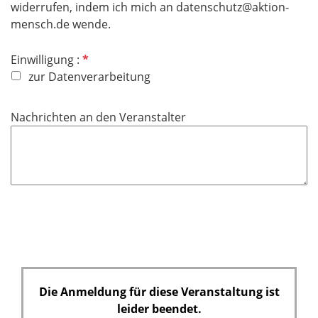
widerrufen, indem ich mich an datenschutz@aktion-
mensch.de wende.
P
Einwilligung :
f
zur Datenverarbeitung
l
i
Nachrichten an den Veranstalter
c
h
t
f
e
l
d
Die Anmeldung für diese Veranstaltung ist
leider beendet.