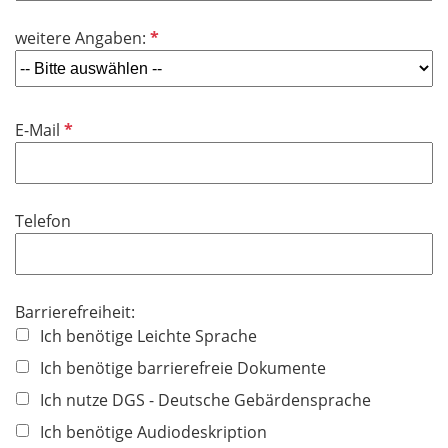
d
f
P
weitere Angaben:
e
f
l
l
d
i
P
E-Mail
c
f
h
l
t
i
f
Telefon
c
e
h
l
t
d
f
Barrierefreiheit:
e
Ich benötige Leichte Sprache
l
Ich benötige barrierefreie Dokumente
d
Ich nutze DGS - Deutsche Gebärdensprache
Ich benötige Audiodeskription