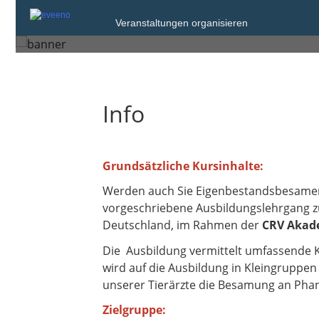
Donnerstag, 6. Nov. 2025
Veranstaltungen organisieren
Wasserburg
Info
Grundsätzliche Kursinhalte:
Werden auch Sie Eigenbestandsbesamer un
vorgeschriebene Ausbildungslehrgang zu
Deutschland, im Rahmen der
CRV Akad
Die Ausbildung vermittelt umfassende 
wird auf die Ausbildung in Kleingruppen
unserer Tierärzte die Besamung an Pha
Zielgruppe: