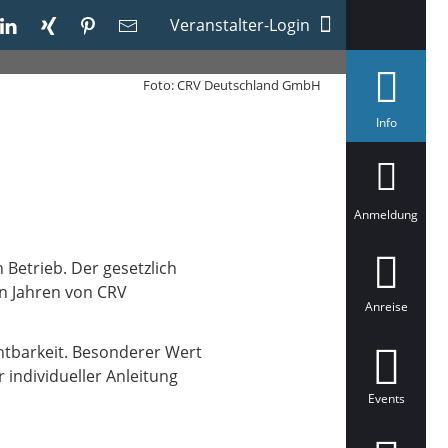
Veranstalter-Login
Foto: CRV Deutschland GmbH
a
Info
u
s
g
e
w
ä
Anmeldung
h
l
t
 Betrieb. Der gesetzlich
en Jahren von CRV
Anreise
htbarkeit. Besonderer Wert
 individueller Anleitung
Events