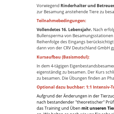
Vorwiegend
Rinderhalter und Betreue
zur Besamung anstehende Tiere zu bes
Teilnahmebedingungen:
Vollendetes 16. Lebensjahr.
Nach erfol
Bullensperma von Besamungsstationen 
Reihenfolge des Eingangs berücksichtigt.
dann von der CRV Deutschland GmbH ggf
Kursaufbau (Basismodul):
In dem 4-tägigen Eigenbestandsbesamerk
eigenständig zu besamen. Der Kurs schl
zu besamen. Die Übungen finden an Phan
Optional dazu buchbar: 1:1 Intensiv-
T
Aufgrund der Änderungen in der Tierz
nach bestandender "theoretischer" Prü
das Training und Üben
mit unseren Ti