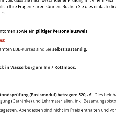
 sinnvoll, dass Sie nach bestandener Prüfung mit einem Fac
ich Ihre Fragen klären können. Buchen Sie dies einfach dir
urs.
antomen sowie ein
gültiger Personalausweis
.
es:
amten EBB-Kurses sind Sie
selbst zuständig.
ck in Wasserburg am Inn / Rottmoos.
tandsprüfung (Basismodul) betragen: 520,- €
. Dies beinh
ung (Getränke) und Lehrmaterialien, inkl. Besamungspisto
ittagessen, Abendessen sind nicht im Preis enthalten und 