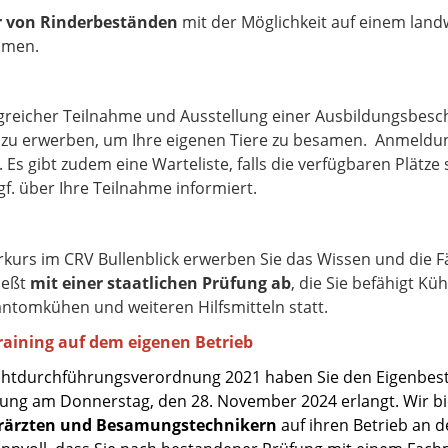
r von Rinderbeständen
mit der Möglichkeit auf einem landw
amen.
greicher Teilnahme und Ausstellung einer Ausbildungsbesch
zu erwerben, um Ihre eigenen Tiere zu besamen. Anmeldu
 Es gibt zudem eine Warteliste, falls die verfügbaren Plätze
. über Ihre Teilnahme informiert.
urs im CRV Bullenblick erwerben Sie das Wissen und die F
ießt
mit einer staatlichen Prüfung ab
, die Sie befähigt K
tomkühen und weiteren Hilfsmitteln statt.
raining auf dem eigenen Betrieb
uchtdurchführungsverordnung 2021 haben Sie den Eigenbe
fung am Donnerstag, den 28. November 2024 erlan
gt.
Wir b
erärzten und Besamungstechnikern
auf ihren Betrieb an 