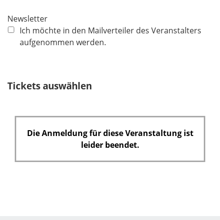
i
c
Newsletter
h
Ich möchte in den Mailverteiler des Veranstalters
t
aufgenommen werden.
f
e
l
Tickets auswählen
d
Die Anmeldung für diese Veranstaltung ist
leider beendet.