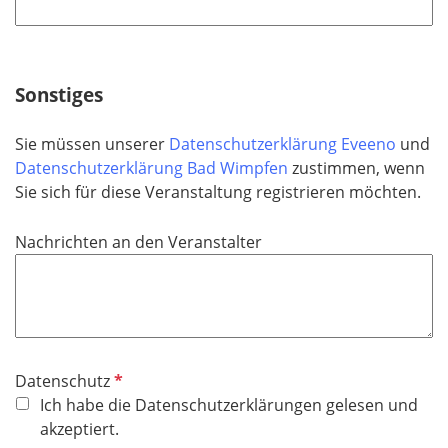
l
t
i
f
c
e
h
Sonstiges
l
t
d
f
Sie müssen unserer
Datenschutzerklärung Eveeno
und
e
Datenschutzerklärung Bad Wimpfen
zustimmen, wenn
l
Sie sich für diese Veranstaltung registrieren möchten.
d
Nachrichten an den Veranstalter
P
Datenschutz
f
Ich habe die Datenschutzerklärungen gelesen und
l
akzeptiert.