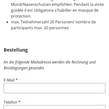
Mund/Nasenschutzes empfohlen. Pendant la visite
guidée il est obligatoire s'habiller en masque de
protection.
max. Teilnehmerzahl 20 Personen/ nombre de
participants max. 20 personnes
Bestellung
An die folgende Mailadresse werden die Rechnung und
Bestätigungen gesendet.
P
E-Mail
f
l
i
P
Telefon
c
f
h