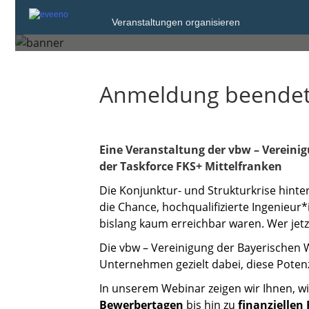
Veranstaltungen organisieren
Mittwoch, 4. Feb. 2026 von 10:00 bis 1
Anmeldung beende
Eine Veranstaltung der
vbw – Vereinig
der Taskforce FKS+ Mittelfranken
Die Konjunktur- und Strukturkrise hint
die Chance, hochqualifizierte Ingenieu
bislang kaum erreichbar waren. Wer jetz
Die vbw – Vereinigung der Bayerischen Wi
Unternehmen gezielt dabei, diese Potenz
In unserem Webinar zeigen wir Ihnen, w
Bewerbertagen
bis hin zu
finanziellen