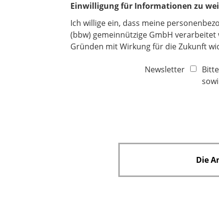
Einwilligung für Informationen zu we
i
c
Ich willige ein, dass meine personenbe
h
(bbw) gemeinnützige GmbH verarbeitet we
t
Gründen mit Wirkung für die Zukunft w
f
Newsletter
Bitt
e
sowi
l
d
Die A