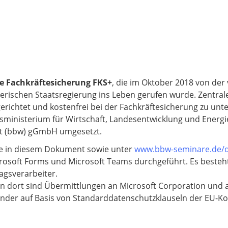
tive Fachkräftesicherung FKS+
, die im Oktober 2018 von der
yerischen Staatsregierung ins Leben gerufen wurde. Zentral
erichtet und kostenfrei bei der Fachkräftesicherung zu unte
sministerium für Wirtschaft, Landesentwicklung und Energ
ft (bbw) gGmbH umgesetzt.
ie in diesem Dokument sowie unter
www.bbw-seminare.de/d
icrosoft Forms und Microsoft Teams durchgeführt. Es beste
agsverarbeiter.
on dort sind Übermittlungen an Microsoft Corporation und 
länder auf Basis von Standarddatenschutzklauseln der EU-K