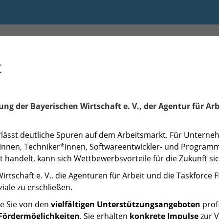
1:00
t
ung der Bayerischen Wirtschaft e. V.
, der Agentur für A
erlässt deutliche Spuren auf dem Arbeitsmarkt. Für Unterne
r*innen, Techniker*innen, Softwareentwickler- und Program
t handelt, kann sich Wettbewerbsvorteile für die Zukunft si
rtschaft e. V., die Agenturen für Arbeit und die Taskforce 
iale zu erschließen.
ie Sie von den
vielfältigen Unterstützungsangeboten
prof
 Fördermöglichkeiten
. Sie erhalten
konkrete Impulse
zur V