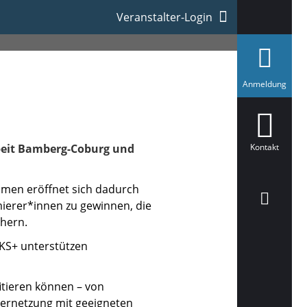
Veranstalter-Login
a
Anmeldung
u
s
g
e
w
ä
rbeit Bamberg-Coburg und
Kontakt
h
l
t
hmen eröffnet sich dadurch
mierer*innen zu gewinnen, die
chern.
FKS+ unterstützen
itieren können – von
ernetzung mit geeigneten