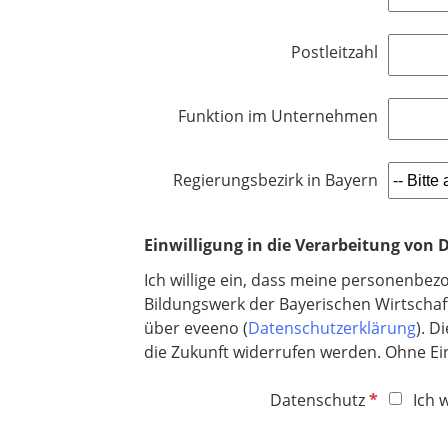
t
l
f
c
f
d
l
h
e
Postleitzahl
i
t
l
c
f
d
h
e
Funktion im Unternehmen
t
l
f
d
e
Regierungsbezirk in Bayern
l
d
Einwilligung in die Verarbeitung von
Ich willige ein, dass meine personenbez
Bildungswerk der Bayerischen Wirtschaf
über eveeno (
Datenschutzerklärung
). D
die Zukunft widerrufen werden. Ohne Ein
P
Datenschutz
Ich 
f
l