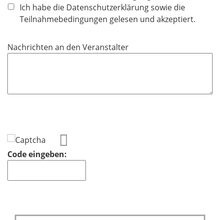
f
Ich habe die Datenschutzerklärung sowie die
l
Teilnahmebedingungen gelesen und akzeptiert.
i
c
Nachrichten an den Veranstalter
h
t
f
e
l
d
Code eingeben: