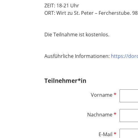
ZEIT: 18-21 Uhr
ORT: Wirt zu St. Peter – Fercherstube. 
Die Teilnahme ist kostenlos.
Ausführliche Informationen:
https://do
Teilnehmer*in
P
Vorname
f
l
P
Nachname
i
f
c
l
h
P
E-Mail
i