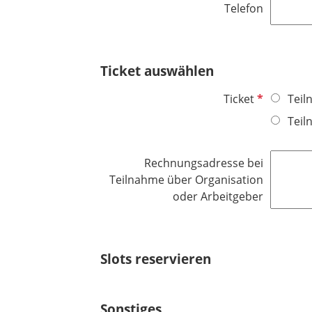
e
Telefon
i
l
c
d
h
t
Ticket auswählen
f
e
P
Ticket
Teil
l
f
Teil
d
l
i
Rechnungsadresse bei
c
Teilnahme über Organisation
h
oder Arbeitgeber
t
f
e
l
Slots reservieren
d
Sonstiges