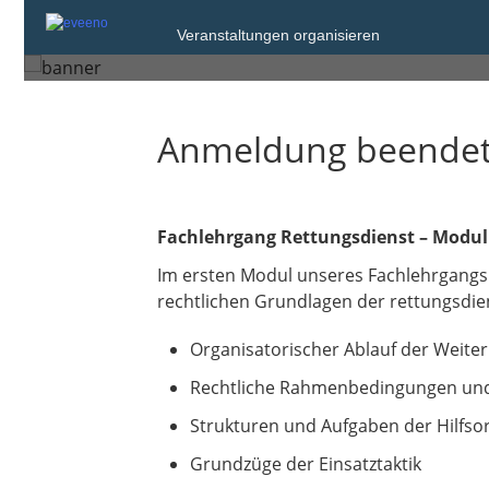
Sonntag, 23. Nov. 2025 um 16:00
Veranstaltungen organisieren
Rottenburg an der Laaber
Anmeldung beende
Fachlehrgang Rettungsdienst – Modul
Im ersten Modul unseres Fachlehrgangs 
rechtlichen Grundlagen der rettungsdie
Organisatorischer Ablauf der Weite
Rechtliche Rahmenbedingungen und
Strukturen und Aufgaben der Hilfso
Grundzüge der Einsatztaktik