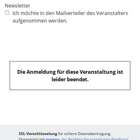
c
Newsletter
h
Ich möchte in den Mailverteiler des Veranstalters
t
aufgenommen werden.
f
e
l
d
Die Anmeldung für diese Veranstaltung ist
leider beendet.
SSL-Verschlüsselung
für sichere Datenübertragung.
Organisiert mit
eveeno
, der flexiblen Veranstaltungs-Plattform!