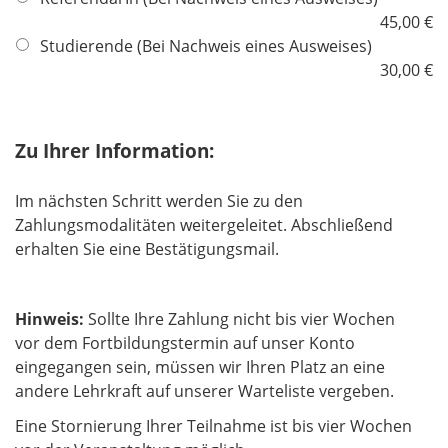
i
f
45,00 €
c
e
Studierende (Bei Nachweis eines Ausweises)
h
l
30,00 €
t
d
f
e
Zu Ihrer Information:
l
d
Im nächsten Schritt werden Sie zu den
Zahlungsmodalitäten weitergeleitet. Abschließend
erhalten Sie eine Bestätigungsmail.
Hinweis:
Sollte Ihre Zahlung nicht bis vier Wochen
vor dem Fortbildungstermin auf unser Konto
eingegangen sein, müssen wir Ihren Platz an eine
andere Lehrkraft auf unserer Warteliste vergeben.
Eine Stornierung Ihrer Teilnahme ist bis vier Wochen