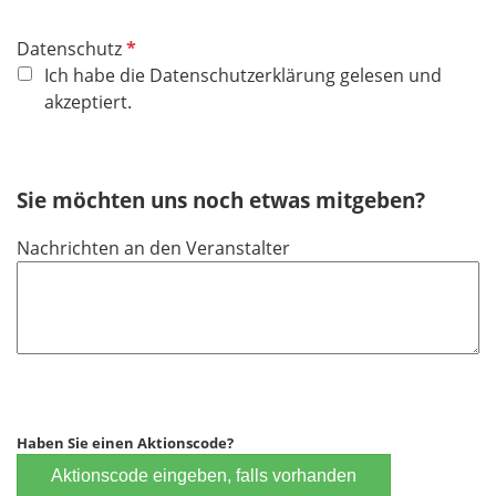
P
Datenschutz
f
Ich habe die Datenschutzerklärung gelesen und
l
akzeptiert.
i
c
h
Sie möchten uns noch etwas mitgeben?
t
f
Nachrichten an den Veranstalter
e
l
d
Haben Sie einen Aktionscode?
Aktionscode eingeben, falls vorhanden