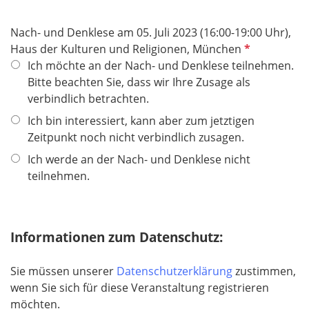
Nach- und Denklese am 05. Juli 2023 (16:00-19:00 Uhr),
P
Haus der Kulturen und Religionen, München
f
Ich möchte an der Nach- und Denklese teilnehmen.
l
Bitte beachten Sie, dass wir Ihre Zusage als
i
verbindlich betrachten.
c
Ich bin interessiert, kann aber zum jetztigen
h
Zeitpunkt noch nicht verbindlich zusagen.
t
Ich werde an der Nach- und Denklese nicht
f
teilnehmen.
e
l
d
Informationen zum Datenschutz:
Sie müssen unserer
Datenschutzerklärung
zustimmen,
wenn Sie sich für diese Veranstaltung registrieren
möchten.