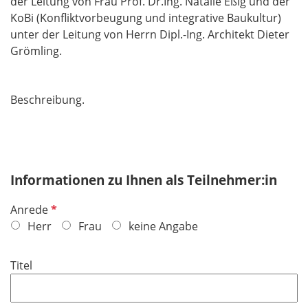
der Leitung von Frau Prof. Dr.Ing. Natalie Eßig und der
KoBi (Konfliktvorbeugung und integrative Baukultur)
unter der Leitung von Herrn Dipl.-Ing. Architekt Dieter
Grömling.
Beschreibung.
Informationen zu Ihnen als Teilnehmer:in
P
Anrede
f
Herr
Frau
keine Angabe
l
i
Titel
c
h