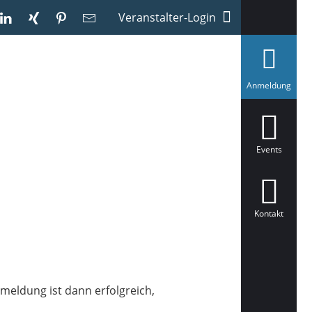
Veranstalter-Login
a
Anmeldung
u
s
g
e
w
ä
Events
h
l
t
Kontakt
meldung ist dann erfolgreich,