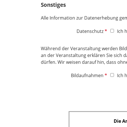
t
Sonstiges
l
c
f
d
h
e
Alle Information zur Datenerhebung gem.
t
l
f
d
P
Datenschutz
Ich 
e
f
l
l
d
Während der Veranstaltung werden Bild
i
an der Veranstaltung erklären Sie sich 
c
dürfen. Wir weisen darauf hin, dass ohn
h
t
P
Bildaufnahmen
Ich 
f
f
e
l
l
i
d
c
h
t
Die A
f