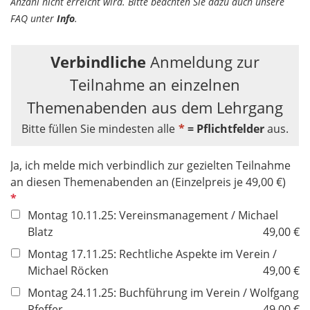
Anzahl nicht erreicht wird. Bitte beachten Sie dazu auch unsere
FAQ unter
Info
.
Verbindliche
Anmeldung zur
Teilnahme an einzelnen
Themenabenden aus dem Lehrgang
Bitte füllen Sie mindesten alle
*
= Pflichtfelder
aus.
Ja, ich melde mich verbindlich zur gezielten Teilnahme
P
an diesen Themenabenden an (Einzelpreis je 49,00 €)
f
l
Montag 10.11.25: Vereinsmanagement / Michael
i
Blatz
49,00 €
c
Montag 17.11.25: Rechtliche Aspekte im Verein /
h
Michael Röcken
49,00 €
t
Montag 24.11.25: Buchführung im Verein / Wolfgang
f
Pfeffer
49,00 €