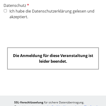
P
Datenschutz
f
Ich habe die Datenschutzerklärung gelesen und
l
akzeptiert.
i
c
h
t
f
e
Die Anmeldung für diese Veranstaltung ist
l
leider beendet.
d
SSL-Verschlüsselung
für sichere Datenübertragung.