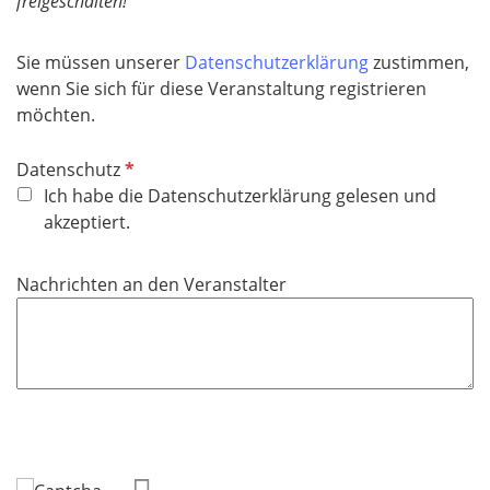
freigeschalten!
Sie müssen unserer
Datenschutzerklärung
zustimmen,
wenn Sie sich für diese Veranstaltung registrieren
möchten.
P
Datenschutz
f
Ich habe die Datenschutzerklärung gelesen und
l
akzeptiert.
i
c
Nachrichten an den Veranstalter
h
t
f
e
l
d