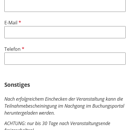
P
E-Mail
f
l
i
P
Telefon
c
f
h
l
t
i
f
c
e
h
Sonstiges
l
t
d
f
Nach erfolgreichem Einchecken der Veranstaltung kann die
e
Teilnahmebescheiningung im Nachgang im Buchungsportal
l
heruntergeladen werden.
d
ACHTUNG: nur bis 30 Tage nach Veranstaltungsende