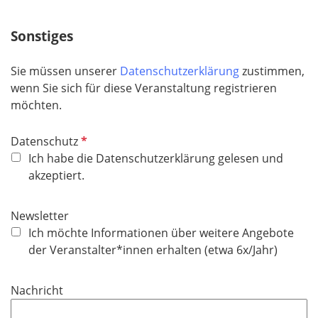
f
e
Sonstiges
l
d
Sie müssen unserer
Datenschutzerklärung
zustimmen,
wenn Sie sich für diese Veranstaltung registrieren
möchten.
P
Datenschutz
f
Ich habe die Datenschutzerklärung gelesen und
l
akzeptiert.
i
c
Newsletter
h
Ich möchte Informationen über weitere Angebote
t
der Veranstalter*innen erhalten (etwa 6x/Jahr)
f
e
Nachricht
l
d