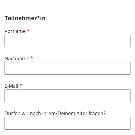
Teilnehmer*in
P
Vorname
f
l
i
P
Nachname
c
f
h
l
t
i
f
P
E-Mail
c
e
f
h
l
l
t
d
i
f
Dürfen wir nach Ihrem/Deinem Alter fragen?
c
e
h
l
t
d