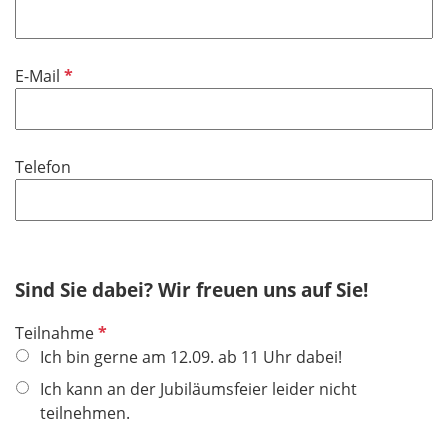
h
l
t
d
f
P
E-Mail
e
f
l
l
d
i
Telefon
c
h
t
f
e
Sind Sie dabei? Wir freuen uns auf Sie!
l
d
P
Teilnahme
f
Ich bin gerne am 12.09. ab 11 Uhr dabei!
l
Ich kann an der Jubiläumsfeier leider nicht
i
teilnehmen.
c