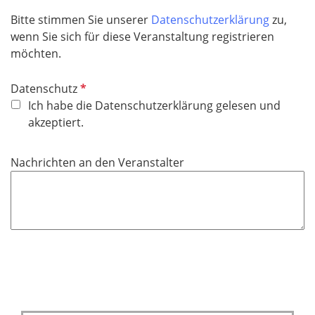
h
t
Bitte stimmen Sie unserer
Datenschutzerklärung
zu,
f
wenn Sie sich für diese Veranstaltung registrieren
e
möchten.
l
d
P
Datenschutz
f
Ich habe die Datenschutzerklärung gelesen und
l
akzeptiert.
i
c
Nachrichten an den Veranstalter
h
t
f
e
l
d