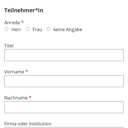
Teilnehmer*in
P
Anrede
f
Herr
Frau
keine Angabe
l
i
Titel
c
h
t
f
P
Vorname
e
f
l
l
d
i
P
Nachname
c
f
h
l
t
i
f
Firma oder Institution
c
e