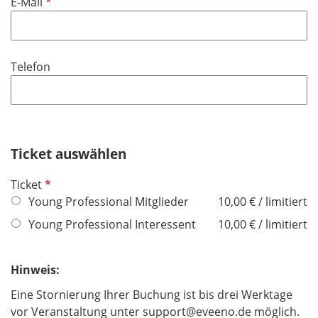
P
E-Mail
e
f
l
l
d
i
Telefon
c
h
t
f
e
Ticket auswählen
l
d
P
Ticket
f
Young Professional Mitglieder
10,00 € / limitiert
l
Young Professional Interessent
10,00 € / limitiert
i
c
h
Hinweis:
t
Eine Stornierung Ihrer Buchung ist bis drei Werktage
f
vor Veranstaltung unter support@eveeno.de möglich.