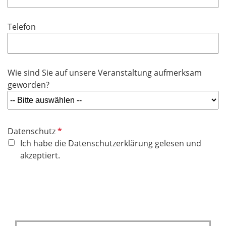
l
t
d
i
f
Telefon
c
e
h
l
t
d
f
Wie sind Sie auf unsere Veranstaltung aufmerksam
e
geworden?
l
d
P
Datenschutz
f
Ich habe die Datenschutzerklärung gelesen und
l
akzeptiert.
i
c
h
t
f