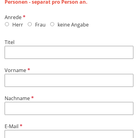
Personen - separat pro Person an.
P
Anrede
f
Herr
Frau
keine Angabe
l
i
Titel
c
h
t
f
P
Vorname
e
f
l
l
d
i
P
Nachname
c
f
h
l
t
i
f
P
E-Mail
c
e
f
h
l