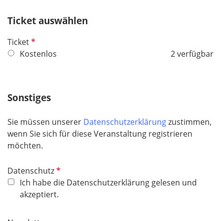
e
Ticket auswählen
l
d
P
Ticket
f
Kostenlos
2 verfügbar
l
i
c
Sonstiges
h
t
Sie müssen unserer
Datenschutzerklärung
zustimmen,
f
wenn Sie sich für diese Veranstaltung registrieren
e
möchten.
l
d
P
Datenschutz
f
Ich habe die Datenschutzerklärung gelesen und
l
akzeptiert.
i
c