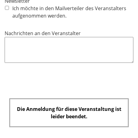
Newsletter
h
Ich möchte in den Mailverteiler des Veranstalters
t
aufgenommen werden.
f
e
Nachrichten an den Veranstalter
l
d
Die Anmeldung für diese Veranstaltung ist
leider beendet.