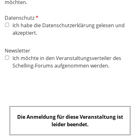
möchten.
P
Datenschutz
f
Ich habe die Datenschutzerklärung gelesen und
l
akzeptiert.
i
c
Newsletter
h
Ich möchte in den Veranstaltungsverteiler des
t
Schelling-Forums aufgenommen werden.
f
e
l
d
Die Anmeldung für diese Veranstaltung ist
leider beendet.