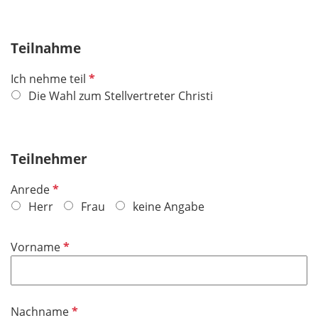
Teilnahme
P
Ich nehme teil
f
Die Wahl zum Stellvertreter Christi
l
i
c
Teilnehmer
h
t
P
Anrede
f
f
Herr
Frau
keine Angabe
e
l
l
i
P
Vorname
d
c
f
h
l
t
i
f
P
Nachname
c