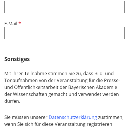
e
f
h
l
l
t
d
i
f
P
E-Mail
c
e
f
h
l
l
t
d
i
f
c
e
h
Sonstiges
l
t
d
f
Mit Ihrer Teilnahme stimmen Sie zu, dass Bild- und
e
Tonaufnahmen von der Veranstaltung für die Presse-
l
und Öffentlichkeitsarbeit der Bayerischen Akademie
d
der Wissenschaften gemacht und verwendet werden
dürfen.
Sie müssen unserer
Datenschutzerklärung
zustimmen,
wenn Sie sich für diese Veranstaltung registrieren