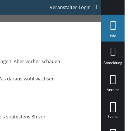
Veranstalter-Login
a
Info
u
s
g
e
w
ringen. Aber vorher schauen
ä
Anmeldung
h
l
t
Was daraus wohl wachsen
Anreise
bis spätestens 3h vor
Events