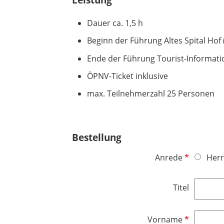
Dauer ca. 1,5 h
Beginn der Führung Altes Spital Hof 
Ende der Führung Tourist-Informati
ÖPNV-Ticket inklusive
max. Teilnehmerzahl 25 Personen
Bestellung
P
Anrede
Herr
f
l
Titel
i
c
h
P
Vorname