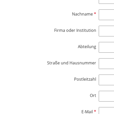
t
f
f
l
P
Nachname
e
i
f
l
c
l
d
h
Firma oder Institution
i
t
c
f
h
e
Abteilung
t
l
f
d
e
Straße und Hausnummer
l
d
Postleitzahl
Ort
P
E-Mail