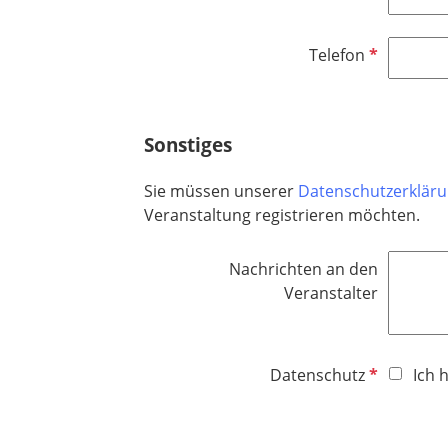
f
l
P
Telefon
i
f
c
l
h
i
t
Sonstiges
c
f
h
e
Sie müssen unserer
Datenschutzerklär
t
l
Veranstaltung registrieren möchten.
f
d
e
Nachrichten an den
l
Veranstalter
d
P
Datenschutz
Ich 
f
l
i