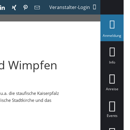
Veranstalter-Login
a
Anmeldung
u
s
g
e
w
Bad Wimpfen
ä
Info
h
l
t
Anreise
.a. die staufische Kaiserpfalz
ische Stadtkirche und das
Events