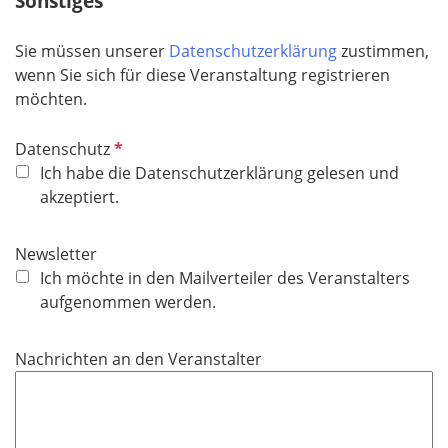
Sonstiges
l
d
Sie müssen unserer
Datenschutzerklärung
zustimmen,
wenn Sie sich für diese Veranstaltung registrieren
möchten.
P
Datenschutz
f
Ich habe die Datenschutzerklärung gelesen und
l
akzeptiert.
i
c
Newsletter
h
Ich möchte in den Mailverteiler des Veranstalters
t
aufgenommen werden.
f
e
Nachrichten an den Veranstalter
l
d