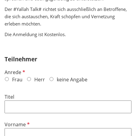
Der #Yallah Talk# richtet sich ausschließlich an Betroffene,
die sich austauschen, Kraft schöpfen und Vernetzung
erleben möchten.
​​​​​​​Die Anmeldung ist Kostenlos.
Teilnehmer
P
Anrede
f
Frau
Herr
keine Angabe
l
i
Titel
c
h
t
f
P
Vorname
e
f