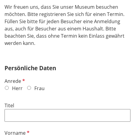
Wir freuen uns, dass Sie unser Museum besuchen
möchten. Bitte registrieren Sie sich für einen Termin.
Füllen Sie bitte für jeden Besucher eine Anmeldung
aus, auch für Besucher aus einem Haushalt. Bitte
beachten Sie, dass ohne Termin kein Einlass gewährt
werden kann.
Persönliche Daten
P
Anrede
f
Herr
Frau
l
i
Titel
c
h
t
f
P
Vorname