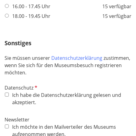
h
16.00 - 17.45 Uhr
15 verfügbar
t
18.00 - 19.45 Uhr
15 verfügbar
f
e
l
Sonstiges
d
Sie müssen unserer
Datenschutzerklärung
zustimmen,
wenn Sie sich für den Museumsbesuch registrieren
möchten.
P
Datenschutz
f
Ich habe die Datenschutzerklärung gelesen und
l
akzeptiert.
i
c
Newsletter
h
Ich möchte in den Mailverteiler des Museums
t
aufgenommen werden.