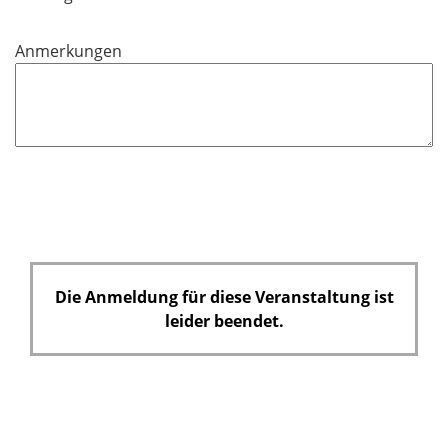
f
e
Anmerkungen
l
d
Die Anmeldung für diese Veranstaltung ist
leider beendet.