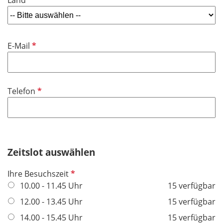
c
e
h
l
t
d
f
P
E-Mail
e
f
l
l
d
i
P
Telefon
c
f
h
l
t
i
f
c
e
h
Zeitslot auswählen
l
t
d
P
Ihre Besuchszeit
f
f
10.00 - 11.45 Uhr
15 verfügbar
e
l
l
12.00 - 13.45 Uhr
15 verfügbar
i
d
14.00 - 15.45 Uhr
15 verfügbar
c