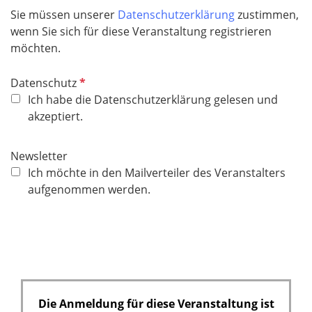
Sie müssen unserer
Datenschutzerklärung
zustimmen,
wenn Sie sich für diese Veranstaltung registrieren
möchten.
P
Datenschutz
f
Ich habe die Datenschutzerklärung gelesen und
l
akzeptiert.
i
c
Newsletter
h
Ich möchte in den Mailverteiler des Veranstalters
t
aufgenommen werden.
f
e
l
d
Die Anmeldung für diese Veranstaltung ist