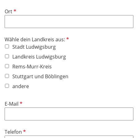
d
i
f
P
Ort
c
e
f
h
l
l
t
d
i
f
P
Wähle dein Landkreis aus:
c
e
f
Stadt Ludwigsburg
h
l
l
t
Landkreis Ludwigsburg
d
i
f
Rems-Murr-Kreis
c
e
h
Stuttgart und Böblingen
l
t
d
andere
f
e
P
E-Mail
l
f
d
l
i
P
Telefon
c