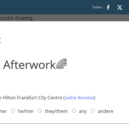
8:30 bis 22:00
Teilen:
t
t Afterwork🌈
Hilton Frankfurt City Centre (
siehe Anreise
)
her
he/him
they/them
any
andere