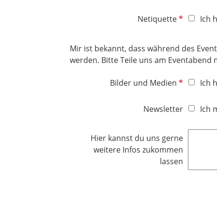
i
l
c
P
d
Netiquette
Ich 
h
f
t
l
f
Mir ist bekannt, dass während des Eve
i
e
werden. Bitte Teile uns am Eventabend m
c
l
h
P
d
Bilder und Medien
Ich 
t
f
f
l
Newsletter
Ich 
e
i
l
c
d
Hier kannst du uns gerne
h
weitere Infos zukommen
t
lassen
f
e
l
d