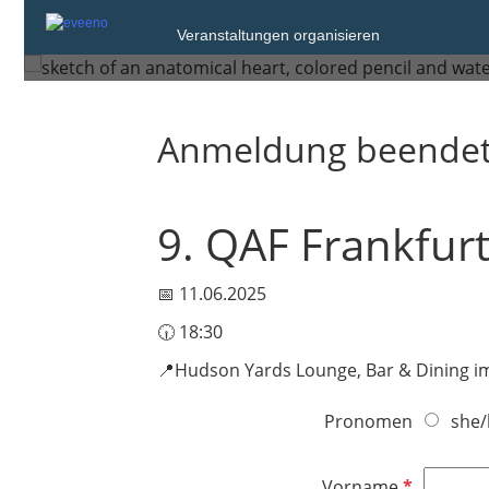
Mittwoch, 11. Jun. 2025 von 1
Veranstaltungen organisieren
Frankfurt am Main
Anmeldung beende
9. QAF Frankfur
📅 11.06.2025
🕡 18:30
📍Hudson Yards Lounge, Bar & Dining im 
Pronomen
she/
P
Vorname