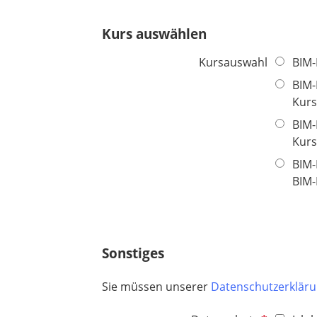
d
h
e
t
Kurs auswählen
l
f
d
e
Kursauswahl
BIM-
l
BIM-
d
Kurs
BIM-
Kurs
BIM-
BIM-
Sonstiges
Sie müssen unserer
Datenschutzerklär