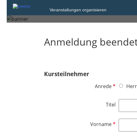
Veranstaltungen organisieren
Berlin
Anmeldung beende
Kursteilnehmer
P
Anrede
Herr
f
l
Titel
i
c
h
P
Vorname
t
f