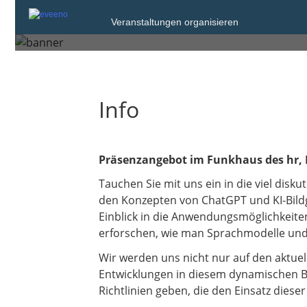
Veranstaltungen organisieren
Mittwoch, 9. Okt. 2024 von 14:00 bis 1
Info
Präsenzangebot im Funkhaus des hr,
Tauchen Sie mit uns ein in die viel disk
den Konzepten von ChatGPT und KI-Bildge
Einblick in die Anwendungsmöglichkeite
erforschen, wie man Sprachmodelle und 
Wir werden uns nicht nur auf den aktuel
Entwicklungen in diesem dynamischen Be
Richtlinien geben, die den Einsatz dieser 