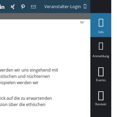
Veranstalter-Login
hr
a
Info
u
s
g
e
w
ä
Anmeldung
h
l
t
p werden wir uns eingehend mit
listischen und nüchternen
Events
ispielen werden wir
ick auf die zu erwartenden
sion über die ethischen
Kontakt