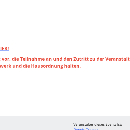
IER!
t vor, die Teilnahme an und den Zutritt zu der Veransta
elwerk und die Hausordnung halten.
Veranstalter dieses Events ist:
Dennis Cremer