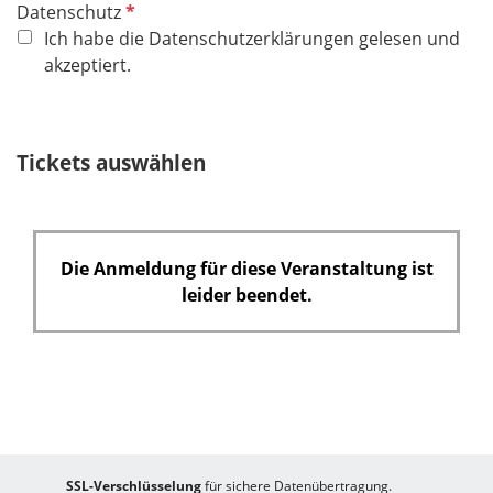
P
Datenschutz
f
Ich habe die Datenschutzerklärungen gelesen und
l
akzeptiert.
i
c
h
Tickets auswählen
t
f
e
l
Die Anmeldung für diese Veranstaltung ist
d
leider beendet.
SSL-Verschlüsselung
für sichere Datenübertragung.