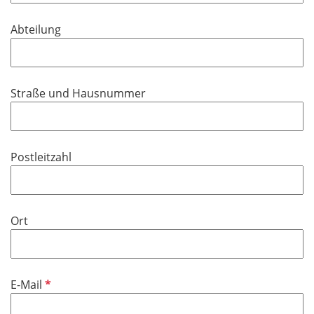
t
d
f
Abteilung
e
l
d
Straße und Hausnummer
Postleitzahl
Ort
P
E-Mail
f