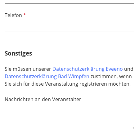
l
i
P
Telefon
c
f
h
l
t
i
f
c
e
h
Sonstiges
l
t
d
f
Sie müssen unserer
Datenschutzerklärung Eveeno
und
e
Datenschutzerklärung Bad Wimpfen
zustimmen, wenn
l
Sie sich für diese Veranstaltung registrieren möchten.
d
Nachrichten an den Veranstalter