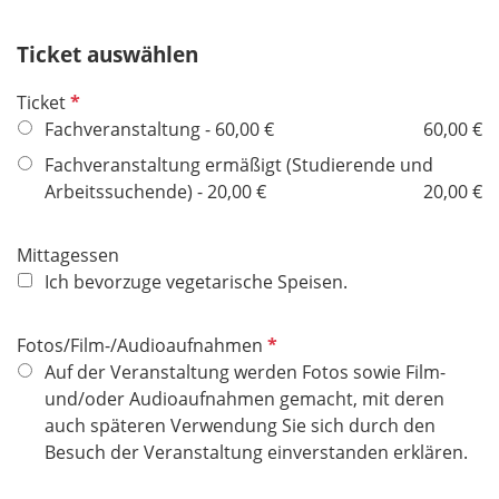
f
e
Ticket auswählen
l
d
P
Ticket
f
Fachveranstaltung - 60,00 €
60,00 €
l
Fachveranstaltung ermäßigt (Studierende und
i
Arbeitssuchende) - 20,00 €
20,00 €
c
h
Mittagessen
t
Ich bevorzuge vegetarische Speisen.
f
e
l
P
Fotos/Film-/Audioaufnahmen
d
f
Auf der Veranstaltung werden Fotos sowie Film-
l
und/oder Audioaufnahmen gemacht, mit deren
i
auch späteren Verwendung Sie sich durch den
c
Besuch der Veranstaltung einverstanden erklären.
h