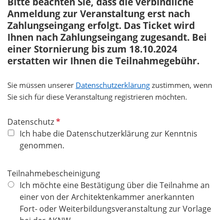
Bitte beachten Sie, dass die verbindliche
e
Anmeldung zur Veranstaltung erst nach
l
Zahlungseingang erfolgt. Das Ticket wird
d
Ihnen nach Zahlungseingang zugesandt. Bei
einer Stornierung bis zum 18.10.2024
erstatten wir Ihnen die Teilnahmegebühr.
Sie müssen unserer
Datenschutzerklärung
zustimmen, wenn
Sie sich für diese Veranstaltung registrieren möchten.
P
Datenschutz
f
Ich habe die Datenschutzerklärung zur Kenntnis
l
genommen.
i
c
Teilnahmebescheinigung
h
Ich möchte eine Bestätigung über die Teilnahme an
t
einer von der Architektenkammer anerkannten
f
Fort- oder Weiterbildungsveranstaltung zur Vorlage
e