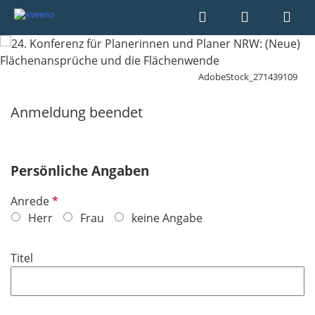
AdobeStock_271439109
Anmeldung beendet
Persönliche Angaben
P
Anrede
f
Herr
Frau
keine Angabe
l
i
Titel
c
h
t