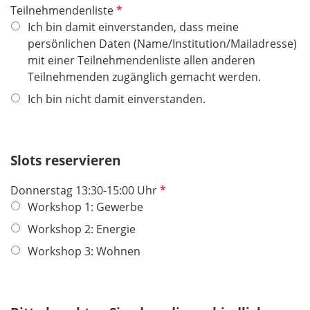
t
P
Teilnehmendenliste
f
f
Ich bin damit einverstanden, dass meine
e
l
persönlichen Daten (Name/Institution/Mailadresse)
l
i
mit einer Teilnehmendenliste allen anderen
d
c
Teilnehmenden zugänglich gemacht werden.
h
Ich bin nicht damit einverstanden.
t
f
e
Slots reservieren
l
d
P
Donnerstag 13:30-15:00 Uhr
f
Workshop 1: Gewerbe
l
Workshop 2: Energie
i
Workshop 3: Wohnen
c
h
t
f