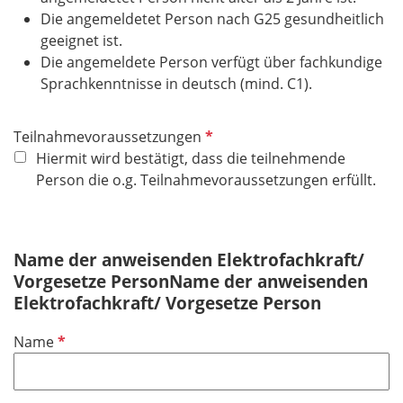
Die angemeldetet Person nach G25 gesundheitlich
geeignet ist.
Die angemeldete Person verfügt über fachkundige
Sprachkenntnisse in deutsch (mind. C1).
P
Teilnahmevoraussetzungen
f
Hiermit wird bestätigt, dass die teilnehmende
l
Person die o.g. Teilnahmevoraussetzungen erfüllt.
i
c
h
Name der anweisenden Elektrofachkraft/
t
Vorgesetze PersonName der anweisenden
f
Elektrofachkraft/ Vorgesetze Person
e
l
P
Name
d
f
l