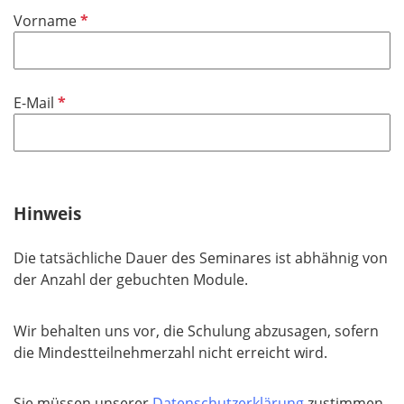
i
P
Vorname
c
f
h
l
t
i
f
P
E-Mail
c
e
f
h
l
l
t
d
i
f
c
e
h
Hinweis
l
t
d
f
Die tatsächliche Dauer des Seminares ist abhähnig von
e
der Anzahl der gebuchten Module.
l
d
Wir behalten uns vor, die Schulung abzusagen, sofern
die Mindestteilnehmerzahl nicht erreicht wird.
Sie müssen unserer
Datenschutzerklärung
zustimmen,