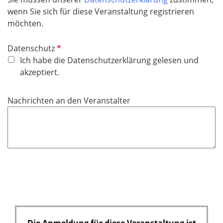
wenn Sie sich für diese Veranstaltung registrieren
möchten.
P
Datenschutz
f
Ich habe die Datenschutzerklärung gelesen und
l
akzeptiert.
i
c
Nachrichten an den Veranstalter
h
t
f
e
l
d