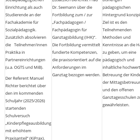
Einrichtung als auch
Dr. Seemann über die
pädagogischen
Studierende an der
Fortbildung zum / zur
Hintergrund konzipi
Fachakademie für
„Fachpädagogen /
Ziel ist es den
Sozialpädagogik.
Fachpädagogin für
Teilnehmenden
Zusätzlich absolvieren
Ganztagsbildung (IHK)“.
Methoden und
die
Teilnehmer/innen
Die Fortbildung vermittelt
Kenntnisse an die 
Praktika in
fundierte Kompetenzen,
zu geben, um eine
Partnereinrichtungen
die praxisorientiert auf die
pädagogisch und
(u.a. OGTS und MiB).
Anforderungen im
inhaltliche hochwert
Ganztag bezogen werden.
Betreuung der Kind
Der Referent Manuel
der Mittagsbetreuu
Richter berichtet über
und den offenen
den im kommenden
Ganztagesschulen z
Schuljahr (2025/2026)
gewährleisten.
startenden
Schulversuch
„Kinderpflegeausbildung
mit erhöhtem
Praxisanteil“ (KiPrax).