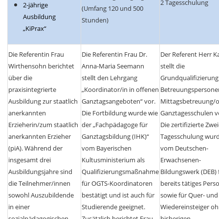
2 Tagesschulung
2-jährige
(Umfang 120 und 500
Ausbildung
Stunden)
„KiPrax“
Die Referentin Frau
Die Referentin Frau Dr.
Der Referent Herr K
Wirthensohn berichtet
Anna-Maria Seemann
stellt die
über die
stellt den Lehrgang
Grundqualifizierung
praxisintegrierte
„Koordinator/in in offenen
Betreuungspersone
Ausbildung zur staatlich
Ganztagsangeboten“ vor.
Mittagsbetreuung/o
anerkannten
Die Fortbildung wurde wie
Ganztagesschulen v
Erzieherin/zum staatlich
der „Fachpädagoge für
Die zertifizierte Zwei
anerkannten Erzieher
Ganztagsbildung (IHK)“
Tagesschulung wur
(piA). Während der
vom Bayerischen
vom Deutschen-
insgesamt drei
Kultusministerium als
Erwachsenen-
Ausbildungsjahre sind
Qualifizierungsmaßnahme
Bildungswerk (DEB) 
die Teilnehmer/innen
für OGTS-Koordinatoren
bereits tätiges Pers
sowohl Auszubildende
bestätigt und ist auch für
sowie für Quer- und
in einer
Studierende geeignet.
Wiedereinsteiger o
sozialpädagogischen
Zusätzlich berichtet Frau
bisherigen