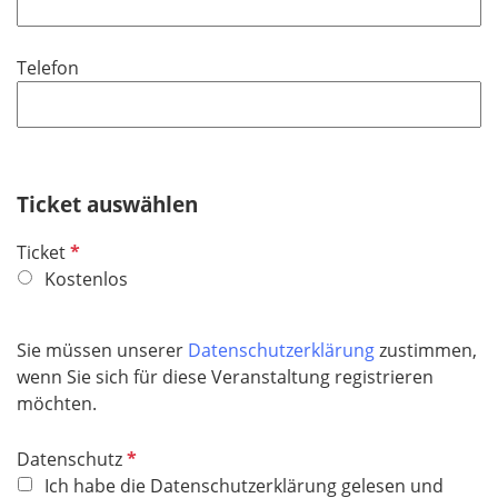
l
i
Telefon
c
h
t
f
e
Ticket auswählen
l
d
P
Ticket
f
Kostenlos
l
i
Sie müssen unserer
Datenschutzerklärung
zustimmen,
c
wenn Sie sich für diese Veranstaltung registrieren
h
möchten.
t
f
P
Datenschutz
e
f
Ich habe die Datenschutzerklärung gelesen und
l