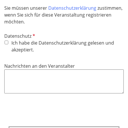
f
Sie müssen unserer
Datenschutzerklärung
zustimmen,
e
wenn Sie sich für diese Veranstaltung registrieren
l
möchten.
d
P
Datenschutz
f
Ich habe die Datenschutzerklärung gelesen und
l
akzeptiert.
i
c
Nachrichten an den Veranstalter
h
t
f
e
l
d