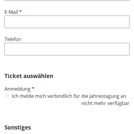
t
d
f
P
E-Mail
e
f
l
l
d
i
Telefon
c
h
t
f
e
Ticket auswählen
l
d
P
Anmeldung
f
Ich melde mich verbindlich für die Jahrestagung an
l
nicht mehr verfügbar
i
c
h
Sonstiges
t