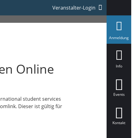
ester 2026
Veranstalter-Login
a
Anmeldung
u
s
g
e
w
en Online
ä
Info
h
l
t
Events
rnational student services
link. Dieser ist gültig für
Kontakt