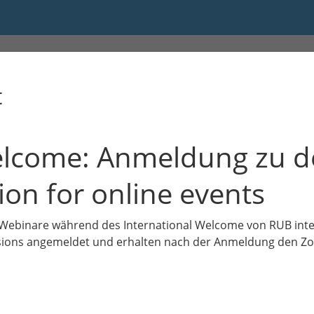
ome: Online Events Sommersem
t
elcome: Anmeldung zu d
ion for online events
e Webinare während des International Welcome von RUB inte
essions angemeldet und erhalten nach der Anmeldung den Zoom