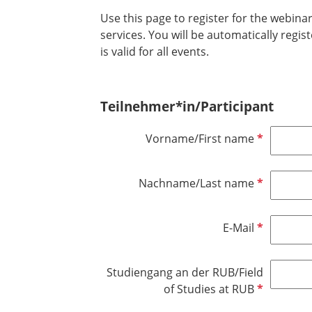
Use this page to register for the webin
services. You will be automatically regist
is valid for all events.
Teilnehmer*in/Participant
P
Vorname/First name
f
l
P
Nachname/Last name
i
f
c
l
h
P
E-Mail
i
t
f
c
f
l
h
e
Studiengang an der RUB/Field
i
t
l
P
of Studies at RUB
c
f
d
f
h