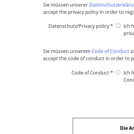
e
l
Sie müssen unserer
Datenschutzerklär
t
l
i
accept the privacy policy in order to regi
f
d
c
e
P
h
Datenschutz/Privacy policy
Ich 
l
f
t
priv
d
l
f
i
e
Sie müssen unserem
Code of Conduct
zu
c
l
accept the code of conduct in order to pa
h
d
t
P
Code of Conduct
Ich 
f
f
Cond
e
l
l
i
d
c
h
t
f
Die A
e