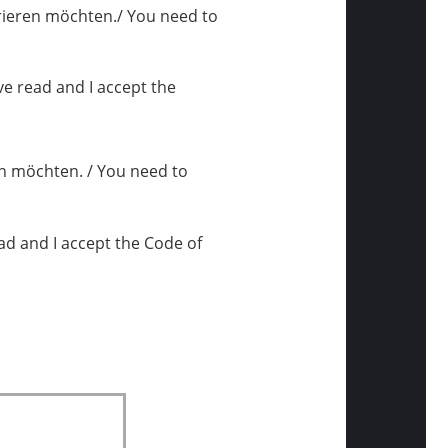
trieren möchten./ You need to
ve read and I accept the
en möchten.
/ You need to
ad and I accept the Code of