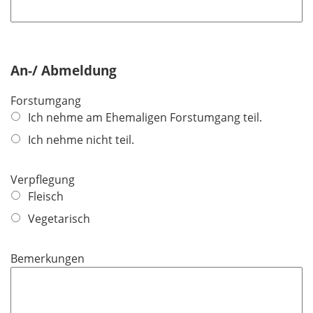
h
t
f
e
An-/ Abmeldung
l
d
Forstumgang
Ich nehme am Ehemaligen Forstumgang teil.
Ich nehme nicht teil.
Verpflegung
Fleisch
Vegetarisch
Bemerkungen