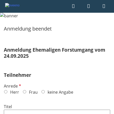
Anmeldung beendet
Anmeldung Ehemaligen Forstumgang vom
24.09.2025
Teilnehmer
P
Anrede
f
Herr
Frau
keine Angabe
l
i
Titel
c