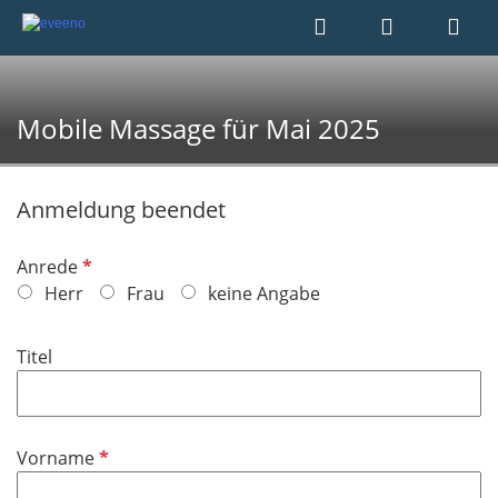
Mobile Massage für Mai 2025
Anmeldung beendet
P
Anrede
f
Herr
Frau
keine Angabe
l
i
Titel
c
h
t
f
P
Vorname
e
f