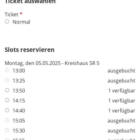
Ticket auswählen
l
t
d
P
Ticket
f
f
Normal
e
l
l
i
d
c
Slots reservieren
h
t
Montag, den 05.05.2025 - Kreishaus SR 5
f
13:00
ausgebucht
e
13:25
ausgebucht
l
d
13:50
1 verfügbar
14:15
1 verfügbar
14:40
1 verfügbar
15:05
ausgebucht
15:30
ausgebucht