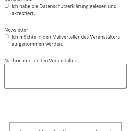
f
Ich habe die Datenschutzerklärung gelesen und
l
akzeptiert.
i
c
Newsletter
h
Ich möchte in den Mailverteiler des Veranstalters
t
aufgenommen werden.
f
e
Nachrichten an den Veranstalter
l
d