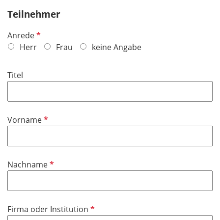
Teilnehmer
P
Anrede
f
Herr
Frau
keine Angabe
l
i
Titel
c
h
t
f
P
Vorname
e
f
l
l
d
i
P
Nachname
c
f
h
l
t
i
f
P
Firma oder Institution
c
e