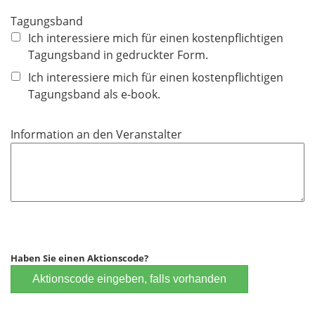
e
Tagungsband
l
Ich interessiere mich für einen kostenpflichtigen
d
Tagungsband in gedruckter Form.
Ich interessiere mich für einen kostenpflichtigen
Tagungsband als e-book.
Information an den Veranstalter
Haben Sie einen Aktionscode?
Aktionscode eingeben, falls vorhanden