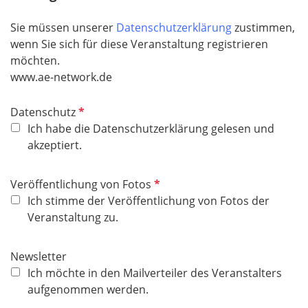
t
Sie müssen unserer
Datenschutzerklärung
zustimmen,
f
wenn Sie sich für diese Veranstaltung registrieren
e
möchten.
l
​​​​​​​www.ae-network.de
d
P
Datenschutz
f
Ich habe die Datenschutzerklärung gelesen und
l
akzeptiert.
i
c
P
Veröffentlichung von Fotos
h
f
Ich stimme der Veröffentlichung von Fotos der
t
l
Veranstaltung zu.
f
i
e
c
Newsletter
l
h
Ich möchte in den Mailverteiler des Veranstalters
d
t
aufgenommen werden.
f