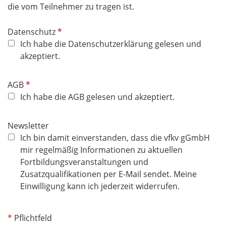
die vom Teilnehmer zu tragen ist.
P
Datenschutz
f
Ich habe die Datenschutzerklärung gelesen und
l
akzeptiert.
i
c
P
AGB
h
f
Ich habe die AGB gelesen und akzeptiert.
t
l
f
i
Newsletter
e
c
Ich bin damit einverstanden, dass die vfkv gGmbH
l
h
mir regelmäßig Informationen zu aktuellen
d
t
Fortbildungsveranstaltungen und
f
Zusatzqualifikationen per E-Mail sendet. Meine
e
Einwilligung kann ich jederzeit widerrufen.
l
d
*
Pflichtfeld