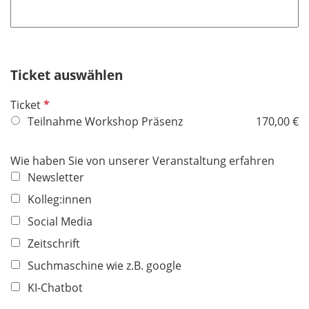
f
h
l
l
t
d
i
f
c
e
h
Ticket auswählen
l
t
d
P
Ticket
f
f
Teilnahme Workshop Präsenz
170,00 €
e
l
l
i
d
Wie haben Sie von unserer Veranstaltung erfahren
c
Newsletter
h
Kolleg:innen
t
f
Social Media
e
Zeitschrift
l
Suchmaschine wie z.B. google
d
KI-Chatbot