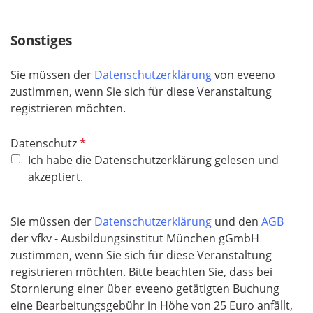
Sonstiges
Sie müssen der
Datenschutzerklärung
von eveeno
zustimmen, wenn Sie sich für diese Veranstaltung
registrieren möchten.
P
Datenschutz
f
Ich habe die Datenschutzerklärung gelesen und
l
akzeptiert.
i
c
Sie müssen der
Datenschutzerklärung
und den
AGB
h
der vfkv - Ausbildungsinstitut München gGmbH
t
zustimmen, wenn Sie sich für diese Veranstaltung
f
registrieren möchten. Bitte beachten Sie, dass bei
e
Stornierung einer über eveeno getätigten Buchung
l
eine Bearbeitungsgebühr in Höhe von 25 Euro anfällt,
d